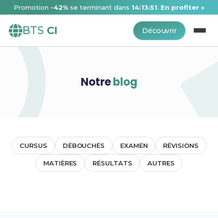
Promotion
-42%
se terminant dans
14:13:51
.
En profiter »
BTS
CI
Découvrir
Notre
blog
CURSUS
DÉBOUCHÉS
EXAMEN
RÉVISIONS
MATIÈRES
RÉSULTATS
AUTRES