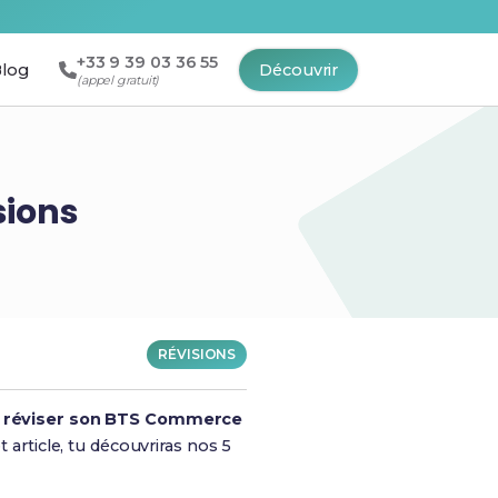
+33 9 39 03 36 55
log
Découvrir
(appel gratuit)
sions
RÉVISIONS
 réviser son BTS Commerce
 article, tu découvriras nos 5