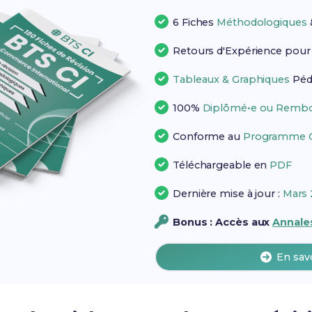
6 Fiches
Méthodologiques
Retours d'Expérience pou
Tableaux & Graphiques
Péd
100%
Diplômé•e ou Rembo
Conforme au
Programme Of
Téléchargeable en
PDF
Dernière mise à jour :
Mars 
Bonus : Accès aux
Annales
En sav