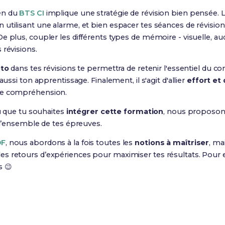
en du
BTS CI
implique une stratégie de révision bien pensée. L
 utilisant une alarme, et bien espacer tes séances de révisio
 plus, coupler les différents types de mémoire - visuelle, aud
 révisions.
eto
dans tes révisions te permettra de retenir l'essentiel du c
aussi ton apprentissage. Finalement, il s'agit d'allier
effort et
de compréhension.
 que tu souhaites
intégrer cette formation
, nous proposo
r l’ensemble de tes épreuves.
DF
, nous abordons à la fois toutes les
notions à maîtriser
, ma
s retours d’expériences pour maximiser tes résultats. Pour e
s 😉
Prêt(e) à réussir ton examen ?