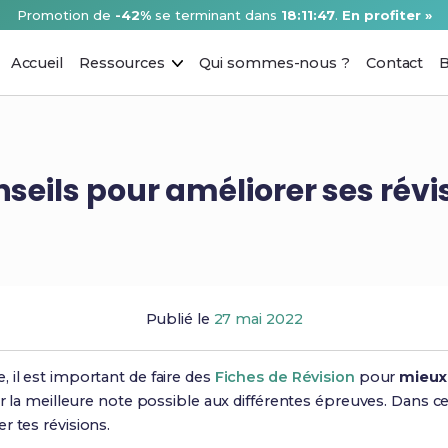
Promotion de
-42%
se terminant dans
18:11:46
.
En profiter »
Accueil
Ressources
Qui sommes-nous ?
Contact
B
nseils pour améliorer ses révi
Publié le
27 mai 2022
 il est important de faire des
Fiches de Révision
pour
mieux
ir la meilleure note possible aux différentes épreuves. Dans cet
r tes révisions.