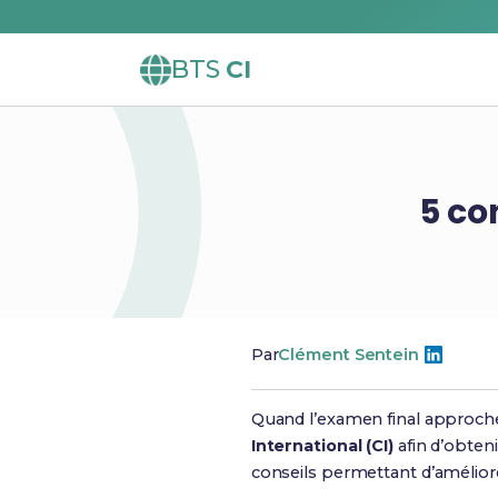
BTS
CI
5 co
Par
Clément Sentein
Quand l’examen final approche,
International (CI)
afin d’obten
conseils permettant d’améliore