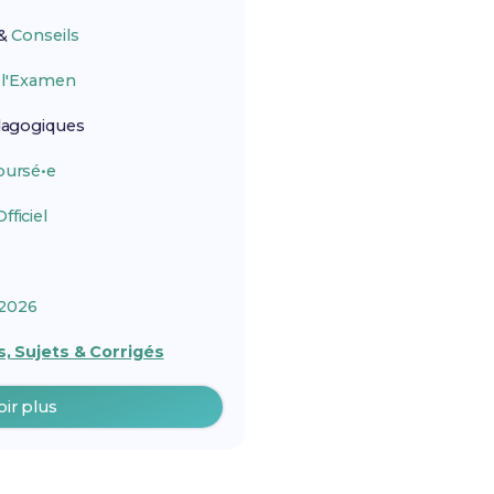
&
Conseils
r
l'Examen
agogiques
ursé•e
ficiel
2026
, Sujets & Corrigés
oir plus