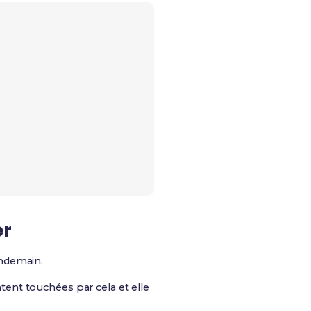
er
endemain.
ent touchées par cela et elle