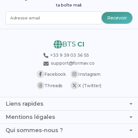
ta boîte mail.
Recevoir
Adresse email
BTS
CI
+33 9 39 03 36 55
support@formav.co
Facebook
Instagram
Threads
X (Twitter)
Liens rapides
Page d'accueil
Mentions légales
Simulateur de notes
C.G.V. - C.G.U.
Qui sommes-nous ?
Trouver son stage
Politique de confidentialité