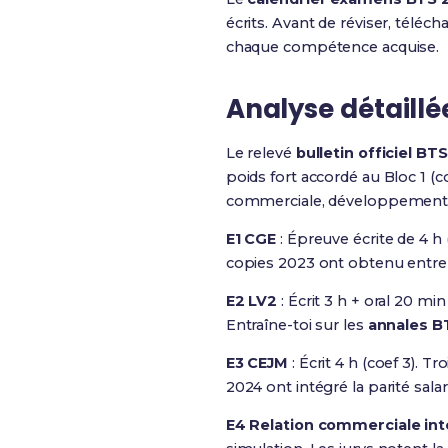
écrits. Avant de réviser, téléc
chaque compétence acquise.
Analyse détaillé
Le relevé
bulletin officiel BTS
poids fort accordé au Bloc 1 (co
commerciale, développement c
E1 CGE
: Épreuve écrite de 4 h
copies 2023 ont obtenu entre 1
E2 LV2
: Écrit 3 h + oral 20 mi
Entraîne-toi sur les
annales B
E3 CEJM
: Écrit 4 h (coef 3). 
2024 ont intégré la parité sala
E4 Relation commerciale int