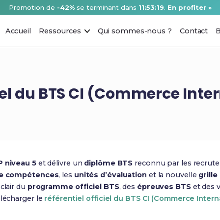
Promotion de
-42%
se terminant dans
11:53:18
.
En profiter »
Accueil
Ressources
Qui sommes-nous ?
Contact
B
ciel du BTS CI (Commerce Inte
 niveau 5
et délivre un
diplôme BTS
reconnu par les recrute
de compétences
, les
unités d’évaluation
et la nouvelle
grill
clair du
programme officiel BTS
, des
épreuves BTS
et des 
élécharger le
référentiel officiel du BTS CI (Commerce Intern