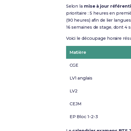
Selon la
mise à jour référenti
prioritaire : 5 heures en prem
(90 heures) afin de lier langue
16 semaines de stage, dont 4 s
Voici le découpage horaire rés
Matière
CGE
LV1 anglais
LV2
CEJM
EP Bloc 1-2-3
Le
calendrier examens BTS 