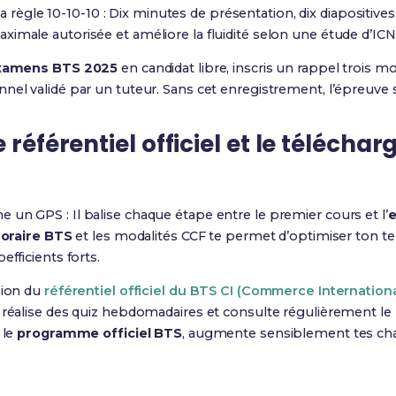
c la règle 10-10-10 : Dix minutes de présentation, dix diapositive
imale autorisée et améliore la fluidité selon une étude d’ICN
examens BTS 2025
en candidat libre, inscris un rappel trois mo
nel validé par un tuteur. Sans cet enregistrement, l’épreuve 
 référentiel officiel et le télécha
 un GPS : Il balise chaque étape entre le premier cours et l’
 horaire BTS
et les modalités CCF te permet d’optimiser ton tem
efficients forts.
sion du
référentiel officiel du BTS CI (Commerce Internationa
, réalise des quiz hebdomadaires et consulte régulièrement le
 le
programme officiel BTS
, augmente sensiblement tes ch