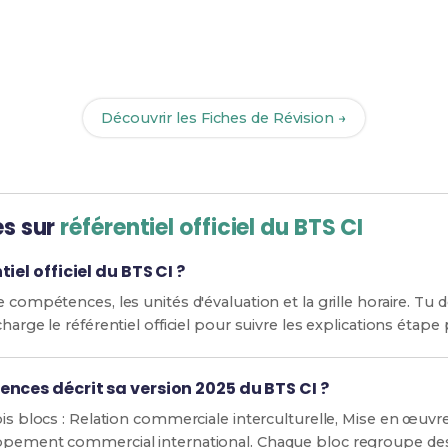
Prêt(e) à réussir ton examen ?
vec nos
180 Fiches de Révision
pour le BTS CI et maximise te
Découvrir les Fiches de Révision →
es sur
référentiel officiel du BTS CI
iel officiel du BTS CI ?
e compétences, les unités d'évaluation et la grille horaire. Tu 
harge le référentiel officiel pour suivre les explications étape
nces décrit sa version 2025 du BTS CI ?
ois blocs : Relation commerciale interculturelle, Mise en œuvr
ppement commercial international. Chaque bloc regroupe des 