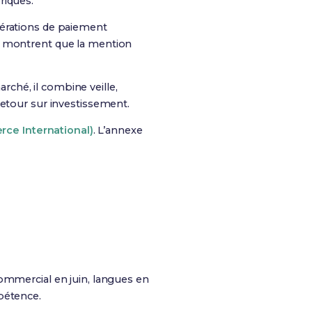
riques.
opérations de paiement
22 montrent que la mention
arché, il combine veille,
 retour sur investissement.
rce International)
. L’annexe
commercial en juin, langues en
mpétence.