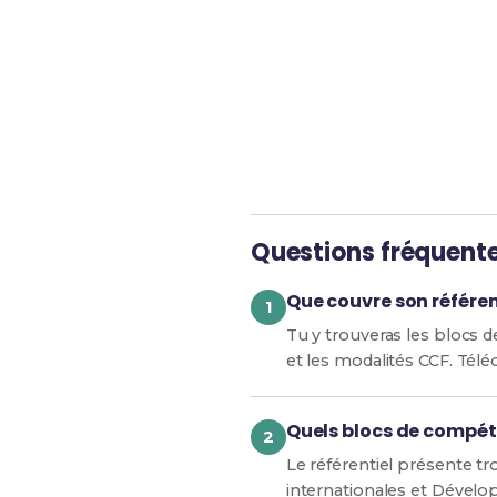
Révise efficacement a
Questions fréquent
Que couvre son référent
Tu y trouveras les blocs d
et les modalités CCF. Téléc
Quels blocs de compéte
Le référentiel présente tr
internationales et Dévelo