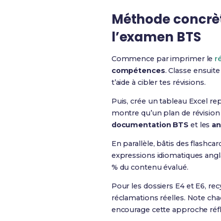
Méthode concrète 
l’examen BTS
Commence par imprimer le
r
compétences
. Classe ensuit
t’aide à cibler tes révisions.
Puis, crée un tableau Excel re
montre qu’un plan de révision 
documentation BTS
et les
an
En parallèle, bâtis des flashc
expressions idiomatiques anglai
% du contenu évalué.
Pour les dossiers E4 et E6, rec
réclamations réelles. Note chaq
encourage cette approche réfl