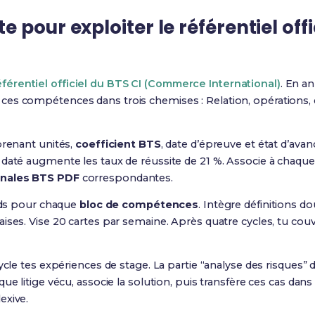
pour exploiter le référentiel offic
éférentiel officiel du BTS CI (Commerce International)
. En a
e ces compétences dans trois chemises : Relation, opérations,
prenant unités,
coefficient BTS
, date d’épreuve et état d’av
daté augmente les taux de réussite de 21 %. Associe à chaque l
nales BTS PDF
correspondantes.
ards pour chaque
bloc de compétences
. Intègre définitions do
ses. Vise 20 cartes par semaine. Après quatre cycles, tu couvr
ycle tes expériences de stage. La partie “analyse des risques” 
ue litige vécu, associe la solution, puis transfère ces cas dans 
exive.