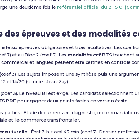
harge une deuxième fois le
référentiel officiel du BTS CI (Com
e des épreuves et des modalités c
liste six épreuves obligatoires et trois facultatives. Les coeffic
ef 7) et au Bloc 2 (coef 5). Les
modalités ccf BTS
touchent sur
ommercial et langues peuvent être certifiés en contrôle con
 (coef 3). Les sujets imposent une synthèse puis une argumenta
2 et 14/20 (source : Jean-Zay).
n (coef 3). Le niveau B1 est exigé. Les candidats sélectionnent 
TS PDF
pour gagner deux points faciles en version écrite.
Trois parties : Étude documentaire, diagnostic, recommandation
riale et l’e-commerce transfrontalier.
erculturelle
: Écrit 3 h + oral 45 min (coef 7). Dossier professio