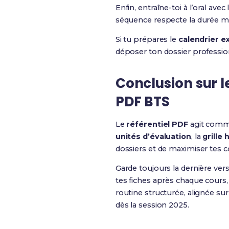
Enfin, entraîne-toi à l’oral ave
séquence respecte la durée max
Si tu prépares le
calendrier 
déposer ton dossier profession
Conclusion sur le
PDF BTS
Le
référentiel PDF
agit comme
unités d’évaluation
, la
grille
dossiers et de maximiser tes co
Garde toujours la dernière ver
tes fiches après chaque cours
routine structurée, alignée sur
dès la session 2025.