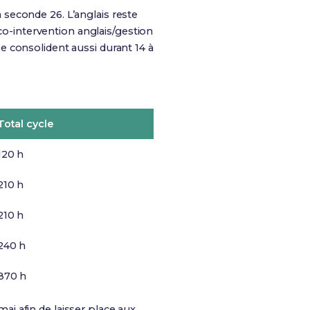
seconde 26. L’anglais reste
 co-intervention anglais/gestion
e consolident aussi durant 14 à
Total cycle
120 h
210 h
210 h
240 h
870 h
ai afin de laisser place aux