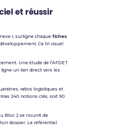
iel et réussir
nnexe I, surligne chaque
fiches
 développement. Ce tri visuel
ancement. Une étude de l’AFDET
igne un lien direct vers les
uanières, ratios logistiques et
iras 240 notions clés, soit 90
du Bloc 2 se nourrit de
ton dossier. Le référentiel