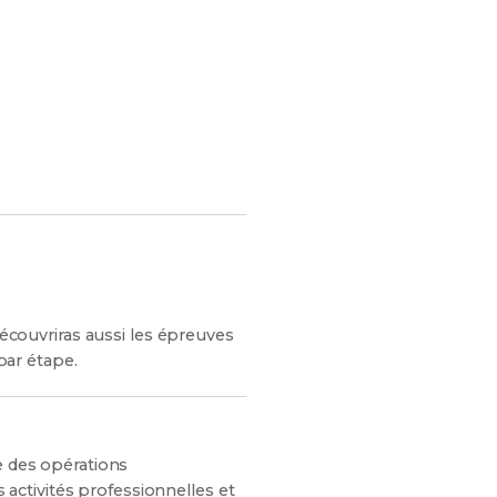
s chances de réussite !
découvriras aussi les épreuves
 par étape.
e des opérations
activités professionnelles et