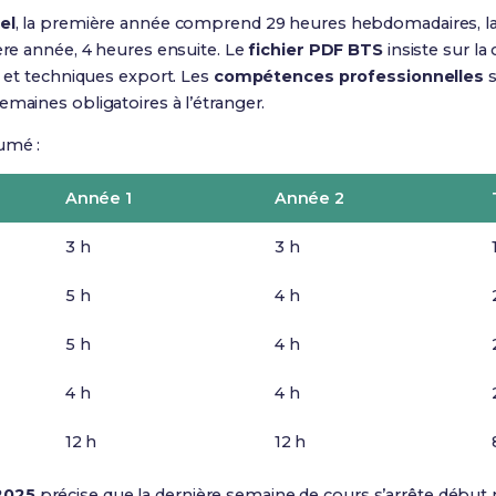
el
, la première année comprend 29 heures hebdomadaires, la 
ière année, 4 heures ensuite. Le
fichier PDF BTS
insiste sur la
s et techniques export. Les
compétences professionnelles
s
emaines obligatoires à l’étranger.
umé :
Année 1
Année 2
3 h
3 h
5 h
4 h
5 h
4 h
4 h
4 h
12 h
12 h
2025
précise que la dernière semaine de cours s’arrête début m