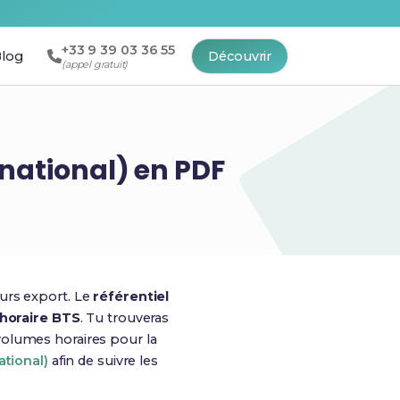
+33 9 39 03 36 55
log
Découvrir
(appel gratuit)
rnational) en PDF
urs export. Le
référentiel
e horaire BTS
. Tu trouveras
volumes horaires pour la
ational)
afin de suivre les