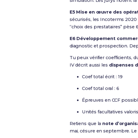
simulation. Les jurys notent l
E5 Mise en œuvre des opérat
sécurisés, les Incoterms 2020
“choix des prestataires” pèse 6
E6 Développement commercia
diagnostic et prospection. Dep
Tu peux vérifier coefficients, 
IV décrit aussi les
dispenses d
Coef total écrit : 19
Coef total oral : 6
Épreuves en CCF possibles
Unités facultatives valo
Retiens que la
note d’organis
mai, césure en septembre. Le