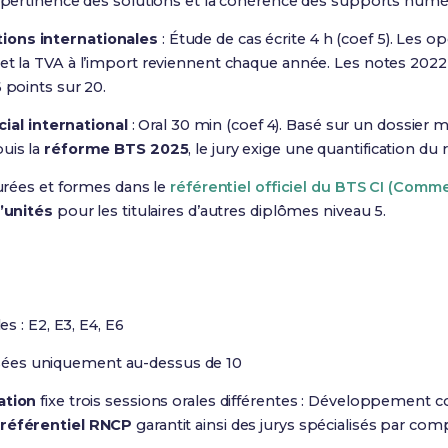
a pertinence des solutions et la cohérence des supports numé
ions internationales
: Étude de cas écrite 4 h (coef 5). Les 
 et la TVA à l’import reviennent chaque année. Les notes 20
 points sur 20.
l international
: Oral 30 min (coef 4). Basé sur un dossier m
uis la
réforme BTS 2025
, le jury exige une quantification du
durées et formes dans le
référentiel officiel du BTS CI (Comme
’unités
pour les titulaires d’autres diplômes niveau 5.
 : E2, E3, E4, E6
risées uniquement au-dessus de 10
ation
fixe trois sessions orales différentes : Développement 
référentiel RNCP
garantit ainsi des jurys spécialisés par co