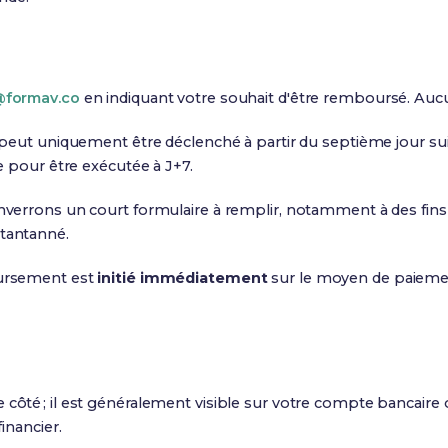
@formav.co
en indiquant votre souhait d'être remboursé. Aucun
 peut uniquement être déclenché à partir du septième jour su
e pour être exécutée à J+7.
verrons un court formulaire à remplir, notamment à des fins
tantanné.
oursement est
initié immédiatement
sur le moyen de paiement
 côté ; il est généralement visible sur votre compte bancaire
inancier.