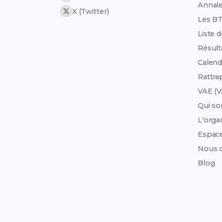
Annale
X (Twitter)
Les B
Liste 
Résult
Calend
Rattra
VAE (V
Qui s
L'org
Espac
Nous c
Blog