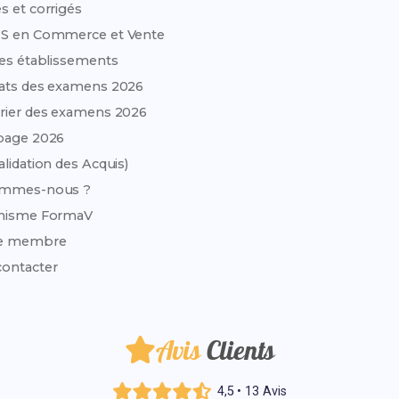
s et corrigés
TS en Commerce et Vente
des établissements
ats des examens 2026
rier des examens 2026
page 2026
alidation des Acquis)
ommes-nous ?
anisme FormaV
e membre
ontacter
Avis
Clients
4,5 • 13 Avis