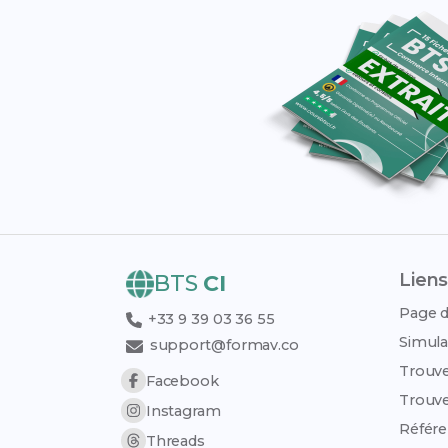
Liens
BTS
CI
Page d
+33 9 39 03 36 55
Simula
support@formav.co
Trouve
Facebook
Trouve
Instagram
Référe
Threads