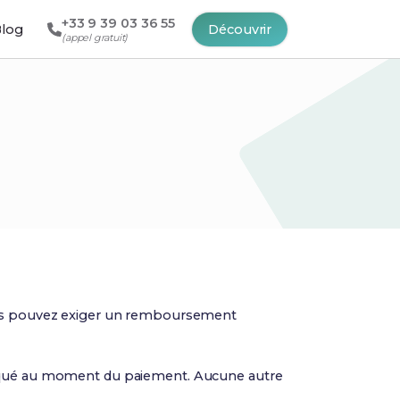
+33 9 39 03 36 55
log
Découvrir
(appel gratuit)
ous pouvez exiger un remboursement
ndiqué au moment du paiement. Aucune autre