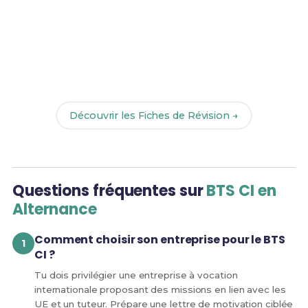
Prêt(e) à réussir ton examen ?
Révise efficacement avec nos
180 Fiches de
Révision
pour le BTS CI et maximise tes chances de
réussite !
Découvrir les Fiches de Révision →
Questions fréquentes sur
BTS CI en
Alternance
Comment choisir son entreprise pour le BTS
CI ?
Tu dois privilégier une entreprise à vocation
internationale proposant des missions en lien avec les
UE et un tuteur. Prépare une lettre de motivation ciblée