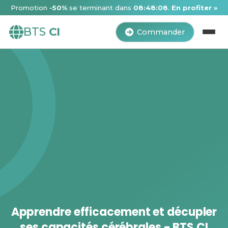
Promotion
-50%
se terminant dans
08:48:07
.
En profiter »
BTS
CI
Commander
Apprendre efficacement et décupler
ses capacités cérébrales - BTS CI