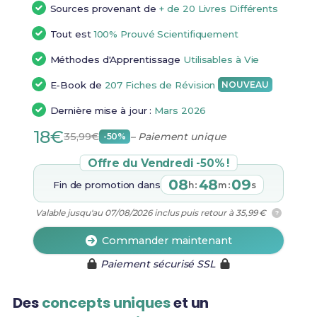
Sources provenant de
+ de 20 Livres Différents
Tout est
100% Prouvé Scientifiquement
Méthodes d'Apprentissage
Utilisables à Vie
E-Book de
207 Fiches de Révision
NOUVEAU
Dernière mise à jour :
Mars 2026
18€
35,99€
– Paiement unique
-50%
Offre du Vendredi -50% !
08
48
08
Fin de promotion dans
:
:
h
m
s
Valable jusqu'au 07/08/2026 inclus puis retour à 35,99 €
?
Commander maintenant
Paiement sécurisé SSL
Des
concepts uniques
et un