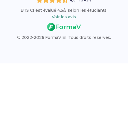
à notre tour en créant BTS CI pour que tu puisses
Les BTS en Commerce et Vente
BTS CI est évalué 4,5/5 selon les étudiants.
obtenir ton BTS.
Liste des établissements
Voir les avis
Résultats des examens 2026
FormaV
Calendrier des examens 2026
© 2022-2026 FormaV EI. Tous droits réservés.
Rattrapage 2026
VAE (Validation des Acquis)
Qui sommes-nous ?
L'organisme FormaV
Espace membre
Nous contacter
Blog