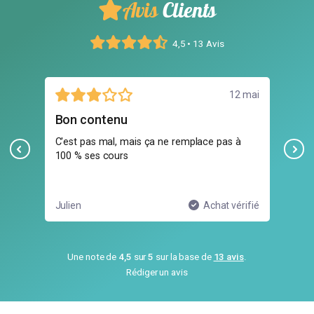
Avis
Clients
4,5 • 13 Avis
 juin
12 mai
Bon contenu
Me
d'
C'est pas mal, mais ça ne remplace pas à
100 % ses cours
Mer
res
ifié
Julien
Achat vérifié
Luc
Une note de
4,5
sur
5
sur la base de
13 avis
.
Rédiger un avis