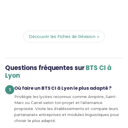
Prêt(e) à réussir ton examen ?
Révise efficacement avec nos
180 Fiches de
Révision
pour le BTS CI et maximise tes chances de
réussite !
Découvrir les Fiches de Révision →
Questions fréquentes sur
BTS CI à
Lyon
Où faire un BTS CI à Lyon le plus adapté ?
Privilégie les lycées reconnus comme Ampère, Saint-
Marc ou Carrel selon ton projet et l'alternance
proposée. Visite les établissements et compare leurs
partenariats entreprises et modules linguistiques pour
choisir le plus adapté.