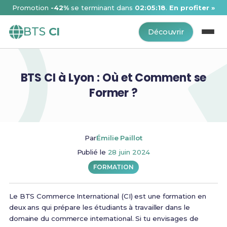
Promotion
-42%
se terminant dans
02:05:18
.
En profiter »
BTS
CI
Découvrir
BTS CI à Lyon : Où et Comment se
Former ?
Par
Émilie Paillot
Publié le
28 juin 2024
FORMATION
Le BTS Commerce International (CI) est une formation en
deux ans qui prépare les étudiants à travailler dans le
domaine du commerce international. Si tu envisages de